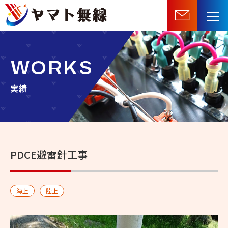
船
舶
機
器・
WORKS
無
線
実績
機
器
等
の
PDCE避雷針工事
販
売・
施
海上
陸上
工・
保
守