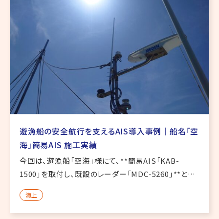
遊漁船の安全航行を支えるAIS導入事例｜船名「空
海」簡易AIS 施工実績
今回は、遊漁船「空海」様にて、**簡易AIS「KAB-
1500」を取付し、既設のレーダー「MDC-5260」**との
連携作業を行いました。AISデータをレーダーへ反映さ
海上
せることで、周囲を航行する他船情報の把握に役立つ
構成 […]