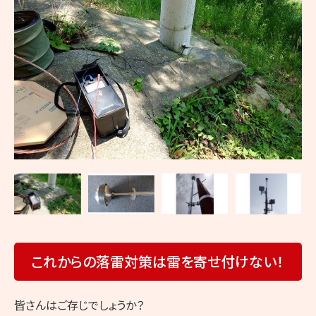
修
理
の
ヤ
マ
ト
無
線
これからの落雷対策は雷を寄せ付けない！
皆さんはご存じでしょうか？