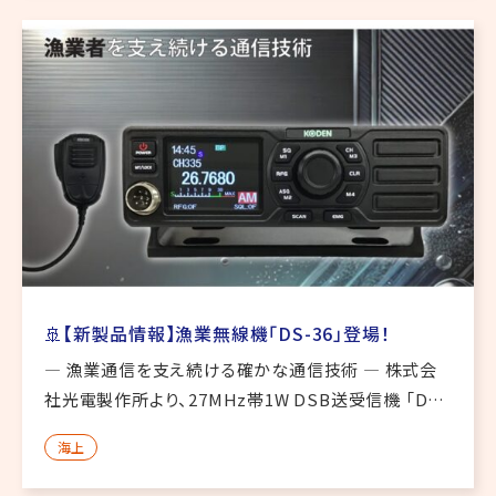
🚢【新製品情報】漁業無線機「DS-36」登場！
― 漁業通信を支え続ける確かな通信技術 ― 株式会
社光電製作所より、27MHz帯1W DSB送受信機 「DS-
36」 が新登場しました。長年にわたり漁業者を支えて
海上
きたKODENの通信技術が、さらに進化。**「使いやす
さ」 […]