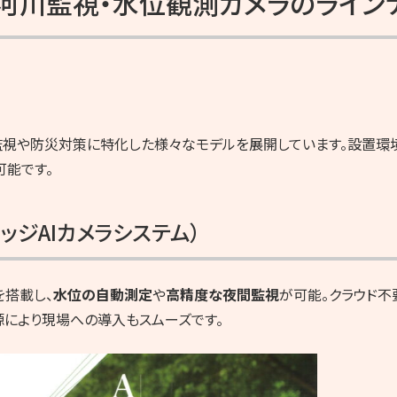
 河川監視・水位観測カメラのライン
川監視や防災対策に特化した様々なモデルを展開しています。設置環
可能です。
（エッジAIカメラシステム）
を搭載し、
水位の自動測定
や
高精度な夜間監視
が可能。クラウド不
源により現場への導入もスムーズです。