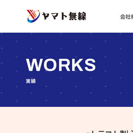
船
会社
舶
機
器・
無
線
WORKS
機
器
等
実績
の
販
売・
施
工・
保