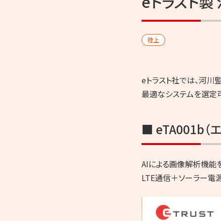
eトラスト製
守
修
理
陸上
の
ヤ
マ
eトラスト社では、河
ト
最適なシステムを選定
無
線
■ eTA001b
AIによる画像解析機能
LTE通信＋ソーラー電