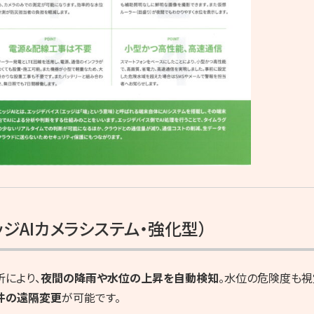
エッジAIカメラシステム・強化型）
により、
夜間の降雨や水位の上昇を自動検知
。水位の危険度も視
件の遠隔変更
が可能です。