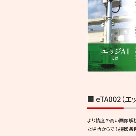
■ eTA002（
より精度の高い画像解析
た場所からでも
撮影条