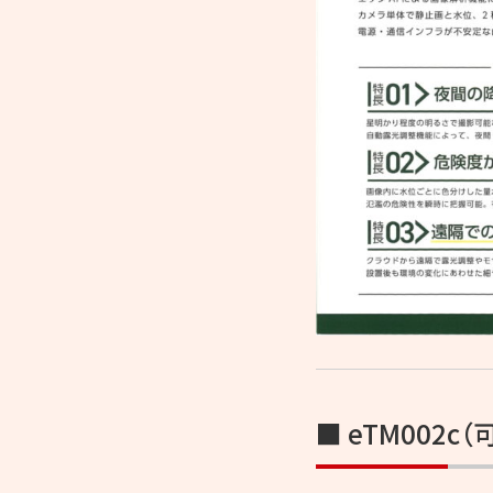
■ eTM002