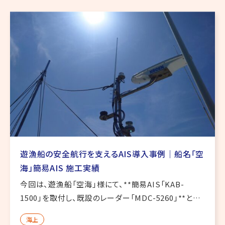
修
理
の
ヤ
マ
ト
無
線
遊漁船の安全航行を支えるAIS導入事例｜船名「空
海」簡易AIS 施工実績
今回は、遊漁船「空海」様にて、**簡易AIS「KAB-
1500」を取付し、既設のレーダー「MDC-5260」**との
連携作業を行いました。AISデータをレーダーへ反映さ
海上
せることで、周囲を航行する他船情報の把握に役立つ