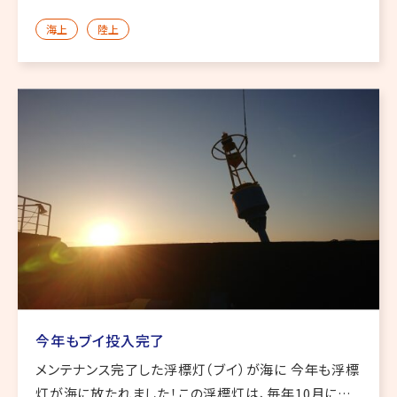
テナのようなものを付け、雷の直撃を防ぐというのが一
海上
陸上
般的な避雷針ですが、それとは異なりPDCE避雷針は
雷を寄せ付けない！び […]
今年もブイ投入完了
メンテナンス完了した浮標灯（ブイ）が海に 今年も浮標
灯が海に放たれました！この浮標灯は、毎年10月に投