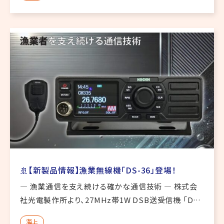
構成 […]
🚢【新製品情報】漁業無線機「DS-36」登場！
― 漁業通信を支え続ける確かな通信技術 ― 株式会
社光電製作所より、27MHz帯1W DSB送受信機 「DS-
36」 が新登場しました。長年にわたり漁業者を支えて
海上