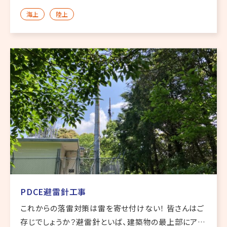
式・学園祭）✅ 選挙活動（選挙カー・街頭演説・本部連
海上
陸上
携）✅ 工事現場（作業指示・安全管理）✅ イベント（マ
ラソン大会・ […]
PDCE避雷針工事
これからの落雷対策は雷を寄せ付けない！ 皆さんはご
存じでしょうか？避雷針といば、建築物の最上部にアン