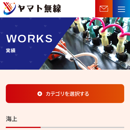
船
舶
機
器・
WORKS
無
線
実績
機
器
等
の
販
カテゴリを選択する
売・
施
工・
海上
保
守