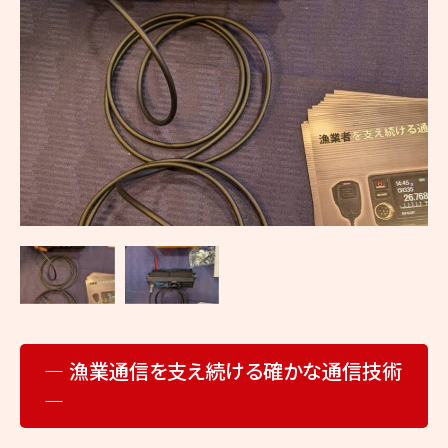
修
理
の
ヤ
マ
ト
無
線
― 漁業通信を支え続ける確かな通信技術
―