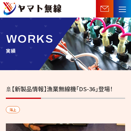
船
舶
機
器・
WORKS
無
線
実績
機
器
等
の
🚢【新製品情報】漁業無線機「DS-36」登場！
販
売・
施
海上
工・
保
守