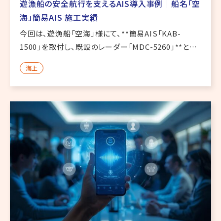
遊漁船の安全航行を支えるAIS導入事例｜船名「空
海」簡易AIS 施工実績
今回は、遊漁船「空海」様にて、**簡易AIS「KAB-
1500」を取付し、既設のレーダー「MDC-5260」**との
連携作業を行いました。AISデータをレーダーへ反映さ
海上
せることで、周囲を航行する他船情報の把握に役立つ
構成 […]