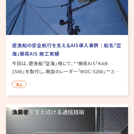
遊漁船の安全航行を支えるAIS導入事例｜船名「空
海」簡易AIS 施工実績
今回は、遊漁船「空海」様にて、**簡易AIS「KAB-
1500」を取付し、既設のレーダー「MDC-5260」**との
連携作業を行いました。AISデータをレーダーへ反映さ
海上
せることで、周囲を航行する他船情報の把握に役立つ
構成 […]