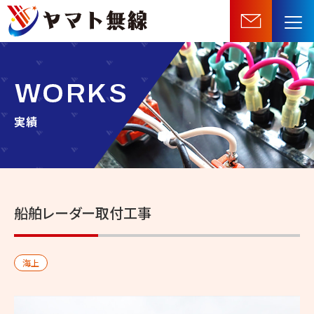
船
舶
機
器・
WORKS
無
線
実績
機
器
等
の
船舶レーダー取付工事
販
売・
施
海上
工・
保
守