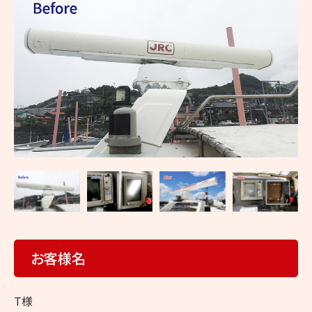
修
理
の
ヤ
マ
ト
無
線
お客様名
T様