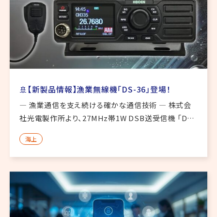
🚢【新製品情報】漁業無線機「DS-36」登場！
― 漁業通信を支え続ける確かな通信技術 ― 株式会
社光電製作所より、27MHz帯1W DSB送受信機 「DS-
36」 が新登場しました。長年にわたり漁業者を支えて
海上
きたKODENの通信技術が、さらに進化。**「使いやす
さ」 […]