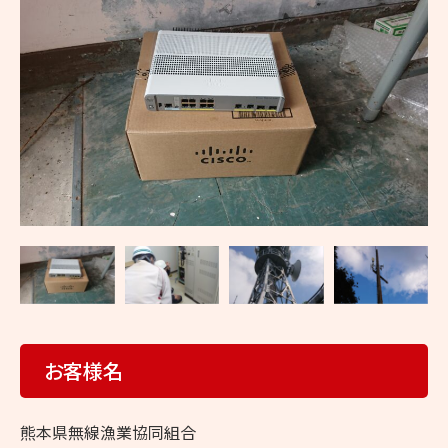
修
理
の
ヤ
マ
ト
無
線
お客様名
熊本県無線漁業協同組合