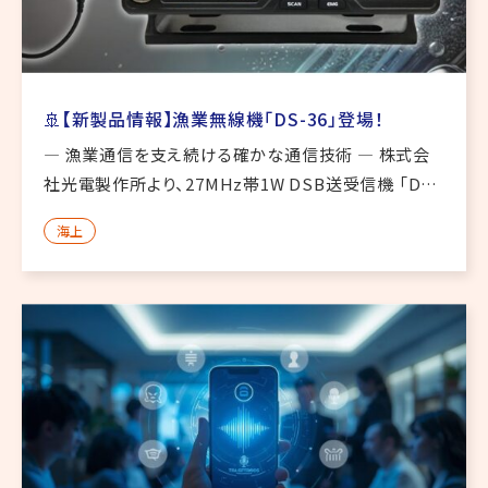
🚢【新製品情報】漁業無線機「DS-36」登場！
― 漁業通信を支え続ける確かな通信技術 ― 株式会
社光電製作所より、27MHz帯1W DSB送受信機 「DS-
36」 が新登場しました。長年にわたり漁業者を支えて
海上
きたKODENの通信技術が、さらに進化。**「使いやす
さ」 […]