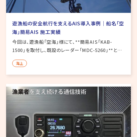
遊漁船の安全航行を支えるAIS導入事例｜船名「空
海」簡易AIS 施工実績
今回は、遊漁船「空海」様にて、**簡易AIS「KAB-
1500」を取付し、既設のレーダー「MDC-5260」**との
連携作業を行いました。AISデータをレーダーへ反映さ
海上
せることで、周囲を航行する他船情報の把握に役立つ
構成 […]