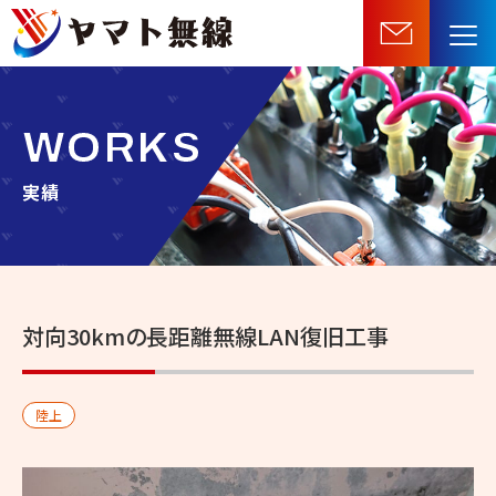
船
舶
機
器・
WORKS
無
線
実績
機
器
等
の
対向30kmの長距離無線LAN復旧工事
販
売・
施
陸上
工・
保
守