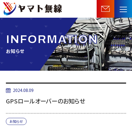
船
舶
機
器・
INFORMATION
無
線
お知らせ
機
器
等
の
販
2024.08.09
売・
GPSロールオーバーのお知らせ
施
工・
保
お知らせ
守