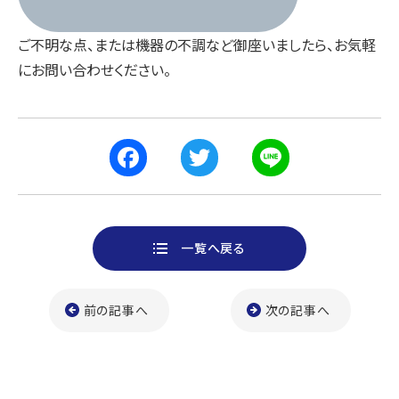
ご不明な点、または機器の不調など御座いましたら、お気軽
にお問い合わせください。
F
T
L
a
w
i
一覧へ戻る
c
i
n
前の記事へ
e
t
e
次の記事へ
b
t
o
e