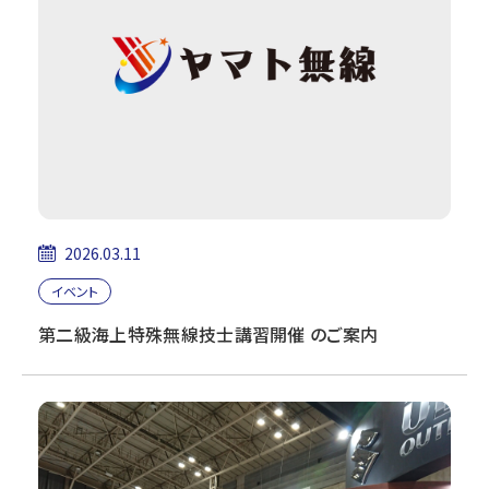
修
理
の
ヤ
マ
ト
無
線
2026.03.11
イベント
第二級海上特殊無線技士講習開催 のご案内