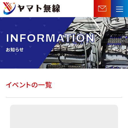
船
舶
機
器・
INFORMATION
無
線
お知らせ
機
器
等
の
イベントの一覧
販
売・
施
工・
保
守