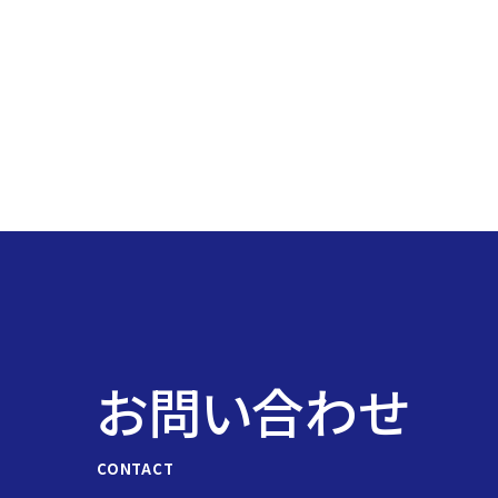
投
稿
の
ペ
ー
ジ
送
り
お問い合わせ
CONTACT