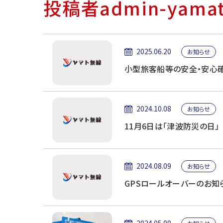
投稿者admin-yam
守
修
理
の
2025.06.20
お知らせ
ヤ
小型旅客船等の安全・安心
マ
ト
無
2024.10.08
お知らせ
線
11月6日は「津波防災の日」
2024.08.09
お知らせ
GPSロールオーバーのお知