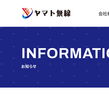
船
会社
舶
機
器・
無
線
INFORMAT
機
器
等
お知らせ
の
販
売・
施
工・
保