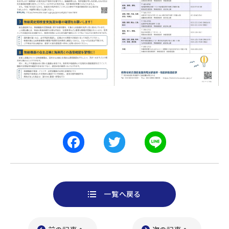
F
T
L
a
w
i
一覧へ戻る
c
i
n