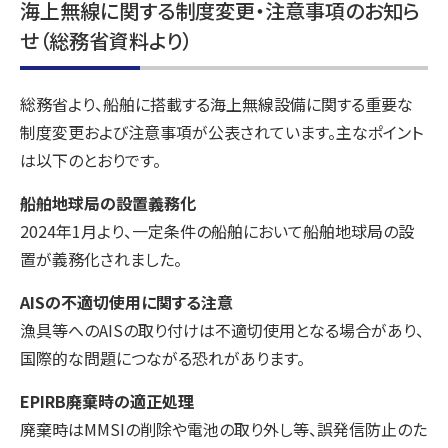
海上無線に関する制度変更・注意事項のお知ら
修
せ（総務省資料より）
理
の
総務省より、船舶に搭載する海上無線設備に関する重要な
ヤ
制度変更および注意事項が公表されています。主なポイント
マ
は以下のとおりです。
ト
無
船舶地球局の設置義務化
線
2024年1月より、一定条件の船舶において船舶地球局の設
置が義務化されました。
AISの不適切使用に関する注意
漁具等へのAISの取り付けは不適切使用となる場合があり、
国際的な問題につながる恐れがあります。
EPIRB廃棄時の適正処理
廃棄時はMMSIの削除や電池の取り外し等、誤発信防止のた