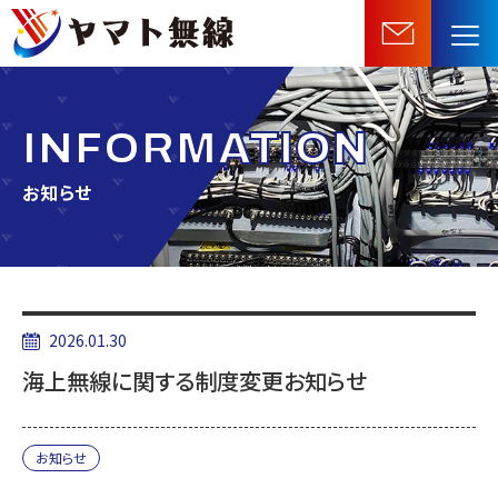
船
舶
機
器・
INFORMATION
無
線
お知らせ
機
器
等
の
販
2026.01.30
売・
海上無線に関する制度変更お知らせ
施
工・
保
お知らせ
守