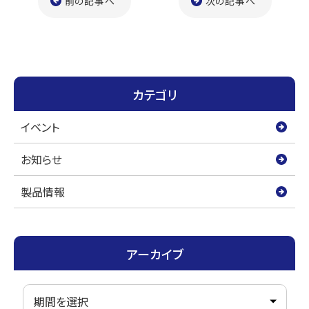
前の記事へ
e
t
e
次の記事へ
b
t
o
e
o
r
カテゴリ
k
イベント
お知らせ
製品情報
アーカイブ